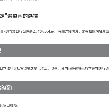
細設定”選單內的選擇
的同意自行設置是否允許cookie。 有關詳細信息，請在相關網站頁面上查
更
因應日本法律與社會環境之變化修正、改善，其內容將經揭示於本網站進行
關洽詢窗口
下列窗口聯絡。