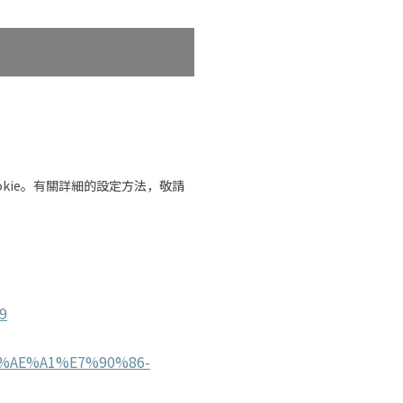
okie。有關詳細的設定方法，敬請
9
E7%AE%A1%E7%90%86-