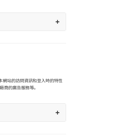
+
者在本網站的訪問資訊和登入時的特性
方廠商的廣告服務等。
+