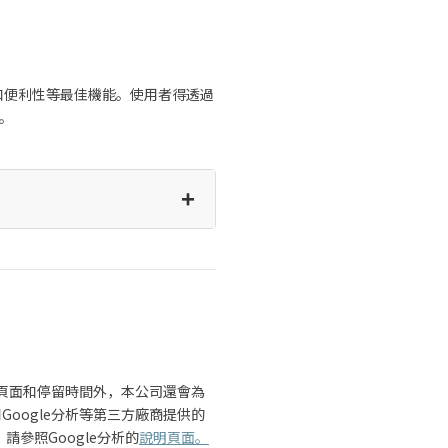
性和便利性等最佳機能。使用者得透過
。
+
訪問頁面和停留時間外，本公司還會為
Google分析等第三方廠商提供的
請參照Google分析的
說明頁面。