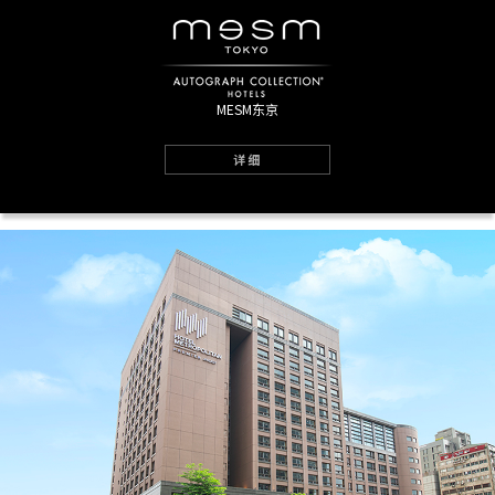
MESM东京
详细