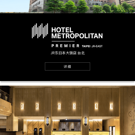
JR东日本大饭店 台北
详细