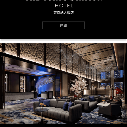
東京站大飯店
详细