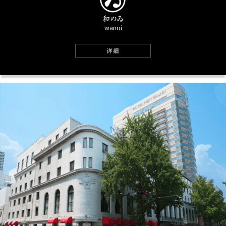
wanoi
详细