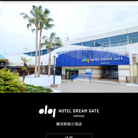
横滨新格兰饭店
详细