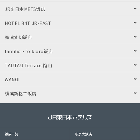
JR东日本METS饭店
HOTEL B4T JR-EAST
舞滨梦幻饭店
familio・folkloro饭店
TAUTAU Terrace 馆山
WANOI
横滨新格兰饭店
饭店一览
东京大饭店