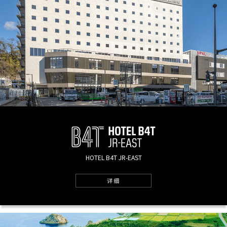
HOTEL B4T JR-EAST
详细