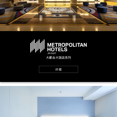
大都会大饭店系列
详细