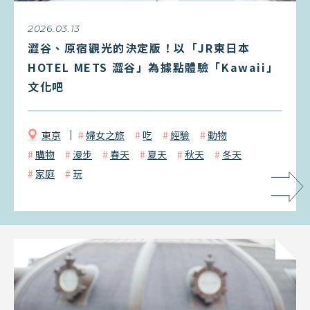
2026.03.13
澀谷、原宿觀光的決定版！以「JR東日本
HOTEL METS 澀谷」為據點體驗「Kawaii」
文化吧
東京
婦女之旅
吃
經驗
動物
購物
漫步
春天
夏天
秋天
冬天
家庭
玩