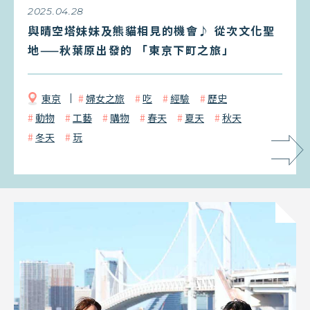
2025.04.28
與晴空塔妹妹及熊貓相見的機會♪ 從次文化聖
地——秋葉原出發的 「東京下町之旅」
東京
婦女之旅
吃
經驗
歷史
動物
工藝
購物
春天
夏天
秋天
冬天
玩