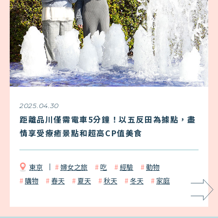
2025.04.30
距離品川僅需電車5分鐘！以五反田為據點，盡
情享受療癒景點和超高CP值美食
東京
婦女之旅
吃
經驗
動物
購物
春天
夏天
秋天
冬天
家庭