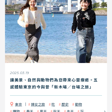
2025.03.19
讓美景、自然與動物們為您帶來心靈療癒。五
感體驗東京的今與昔「新木場／台場之旅」
東京
婦女之旅
吃
歷史
動物
購物
春天
夏天
秋天
冬天
玩