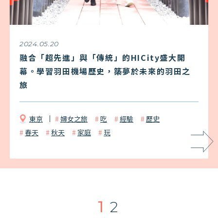
2024.05.20
融合「超先進」與「傳統」的HICity盛大開
幕。學習羽田機場歷史，築夢於未來的羽田之
旅
東京
婦女之旅
吃
經驗
歷史
春天
秋天
家庭
玩
1
2