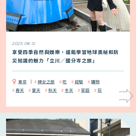
2025.08.12
享受四季自然與娛樂，還能學習地球奧秘和防
災知識的魅力「立川／國分寺之旅」
東京
婦女之旅
吃
經驗
購物
春天
夏天
秋天
冬天
家庭
玩