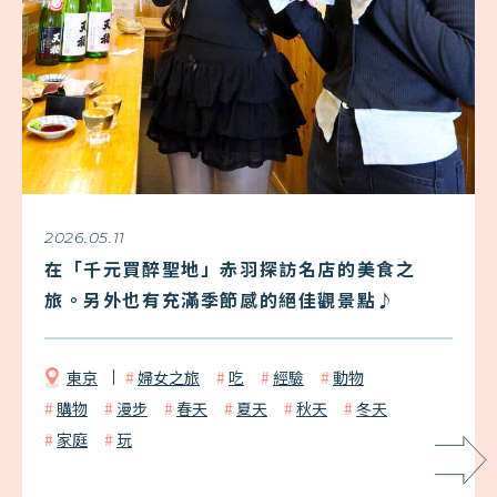
2026.05.11
在「千元買醉聖地」赤羽探訪名店的美食之
旅。另外也有充滿季節感的絕佳觀景點♪
東京
婦女之旅
吃
經驗
動物
購物
漫步
春天
夏天
秋天
冬天
家庭
玩