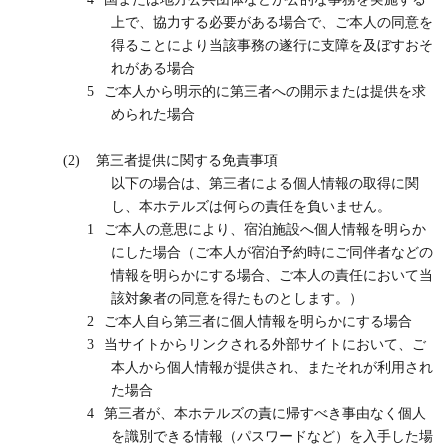
上で、協力する必要がある場合で、ご本人の同意を
得ることにより当該事務の遂行に支障を及ぼすおそ
れがある場合
5
ご本人から明示的に第三者への開示または提供を求
められた場合
(2)
第三者提供に関する免責事項
以下の場合は、第三者による個人情報の取得に関
し、本ホテルズは何らの責任を負いません。
1
ご本人の意思により、宿泊施設へ個人情報を明らか
にした場合（ご本人が宿泊予約時にご同伴者などの
情報を明らかにする場合、ご本人の責任において当
該対象者の同意を得たものとします。）
2
ご本人自ら第三者に個人情報を明らかにする場合
3
当サイトからリンクされる外部サイトにおいて、ご
本人から個人情報が提供され、またそれが利用され
た場合
4
第三者が、本ホテルズの責に帰すべき事由なく個人
を識別できる情報（パスワードなど）を入手した場