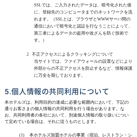
SSL
では、ご入力されたデータは、暗号化された後
に、登録先のコンピュータまでのネットワークを流
れます。（
SSL
とは、ブラウザと
WWW
サーバ間の
通信において暗号化と認証を行なうことによって、
第三者によるデータの盗用や改ざんを防ぐ技術で
す。）
2
不正アクセスによるクラッキングについて
当サイトでは、ファイアウォールの設置などにより
外部からの不正アクセスを防止するなど、情報保護
に万全を期しております。
5.個人情報の共同利用について
本ホテルズは、利用目的の達成に必要な範囲内において、下記の
通りお客さまの個人情報の共同利用を行う場合があります。
な
お、共同利用者の各社において、別途個人情報の取り扱いについ
て定めている場合は、それに従うものとします。
(1)
本ホテルズ加盟ホテルの事業（宿泊、レストラン・シ