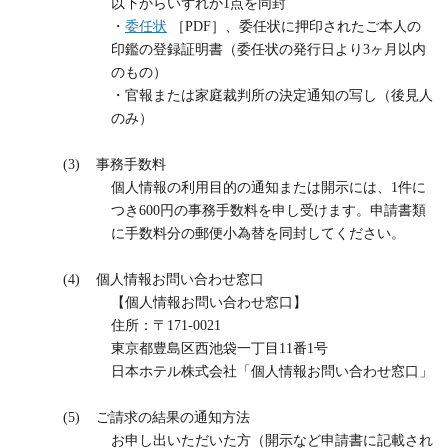
以下からいずれか
1
点を同封
・
委任状
［
PDF
］、委任状に押印されたご本人の
印鑑の登録証明書（委任状の発行日より
3
ヶ月以内
のもの）
・官報または家庭裁判所の決定通知の写し（後見人
のみ）
(3)
事務手数料
個人情報の利用目的の通知または開示には、
1
件に
つき
600
円の事務手数料を申し受けます。申請書類
に手数料分の郵便小為替を同封してください。
(4)
個人情報お問い合わせ窓口
【個人情報お問い合わせ窓口】
住所：〒
171-0021
東京都豊島区西池袋一丁目
11
番
1
号
日本ホテル株式会社「個人情報お問い合わせ窓口」
(5)
ご請求の結果の通知方法
お申し出いただいた方（開示など申請書に記載され