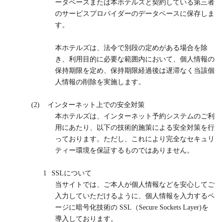
ータベースまたは本ホテルズと契約している第三者
のサービスプロバイダーのデータベースに保存しま
す。
本ホテルズは、法令で別段の定めがある場合を除
き、利用目的に必要な範囲内において、個人情報の
保持期限を定め、保持期限経過後は遅滞なく当該個
人情報の削除を実施します。
(2)
インターネット上での安全対策
本ホテルズは、インターネット予約システムのご利
用にあたり、以下の技術的施策による安全対策を行
っております。ただし、これにより完全なセキュリ
ティー環境を保証するものではありません。
1
SSL
について
当サイトでは、ご本人が個人情報などを安心してご
入力していただけるように、個人情報を入力するペ
ージに暗号化技術の
SSL
（
Secure Sockets Layer)
を
導入しております。