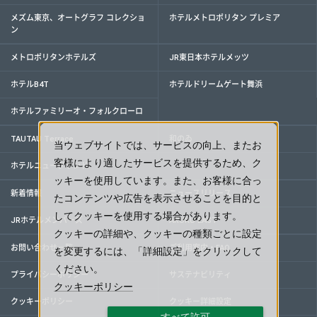
メズム東京、オートグラフ コレクショ
ホテルメトロポリタン プレミア
ン
メトロポリタンホテルズ
JR東日本ホテルメッツ
ホテルB4T
ホテルドリームゲート舞浜
ホテルファミリーオ・フォルクローロ
TAUTAU Terrace
和のゐ
当ウェブサイトでは、サービスの向上、またお
客様により適したサービスを提供するため、ク
ホテルニューグランド
ッキーを使用しています。また、お客様に合っ
新着情報
ニュースリリース
たコンテンツや広告を表示させることを目的と
してクッキーを使用する場合があります。
JRホテルメンバーズ
ARUKU EAST
クッキーの詳細や、クッキーの種類ごとに設定
お問い合わせ一覧
ご利用案内・FAQ
を変更するには、「詳細設定」をクリックして
ください。
プライバシーポリシー
サステナビリティ
クッキーポリシー
クッキーポリシー
クッキー詳細設定