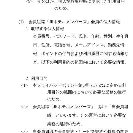
<9>
そのほか、個人情報取得時に明示した利用目的
のため。
(1)
会員組織「
JR
ホテルメンバーズ」会員の個人情報
1
取得する個人情報
会員番号、パスワード、氏名、年齢、性別、生年月
日、住所、電話番号、メールアドレス、勤務先情
報、ポイントの付与および利用履歴に関する情報な
ど、以下の利用目的の範囲内において必要な情報。
2
利用目的
<1>
本プライバシーポリシー第
3
項（
1
）の
2
に定める利
用目的の範囲内において必要な業務の遂行
のため。
<2>
会員組織「
JR
ホテルメンバーズ」（以下「当会員組
織」といいます。）の運営において必要な
業務の遂行のため。
<3>
当会員組織の会員規約・サービス規約や特典の変更