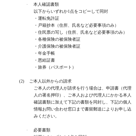
·
本人確認書類
以下からいずれか
1
点をコピーして同封
・運転免許証
・戸籍抄本（住所、氏名など必要事項のみ）
・住民票の写し（住所、氏名など必要事項のみ）
・各種保険の被保険者証
・介護保険の被保険者証
・年金手帳
・恩給証書
・旅券（パスポート）
(2)
ご本人以外からの請求
ご本人の代理人が請求を行う場合は、申請書（代理
人の署名押印）、ご本人および代理人にかかる本人
確認書類に加えて下記の書類を同封し、下記の個人
情報お問い合わせ窓口まで書留郵送によりお申し込
みください。
·
必要書類