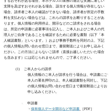
するおそれがある場合、本ホテルズの業務の適正な実施に著しい
支障を及ぼすおそれがある場合、該当する個人情報が存在しない
場合、請求者ご本人の確認ができない場合、請求者が所定の手数
料を支払わない場合などは、これらの請求をお断りすることがあ
ります。
個人情報の利用停止、開示などのご請求をされる場合
は、所定の申請書に必要事項を記入し、ご本人およびご本人の代
理人がご自身であることを確認するために必要な書類（以下「本
人確認書類」といいます。）および事務手数料を同封の上、下記
の個人情報お問い合わせ窓口まで、書留郵送によりお申し込みく
ださい。この方法によらないご請求（直接お越しいただいた場合
も含みます）には応じられませんので、ご了承ください。
(1)
ご本人からの請求
個人情報のご本人が請求を行う場合は、申請書にご
本人の署名押印の上、本人確認書類を同封し、下記
の個人情報お問い合わせ窓口まで書留郵送によりお
申し込みください。
·
申請書
・
保有個人データ開示など申請書
［
PDF
］