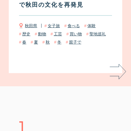
で秋田の文化を再発見
秋田県
女子旅
食べる
体験
歴史
動物
工芸
買い物
聖地巡礼
春
夏
秋
冬
親子で
1