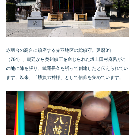
赤羽台の高台に鎮座する赤羽地区の総鎮守。延暦3年
（784）、朝廷から奥州鎮圧を命じられた坂上田村麻呂がこ
の地に陣を張り、武運長久を祈って創建したと伝えられてい
ます。以来、「勝負の神様」として信仰を集めています。