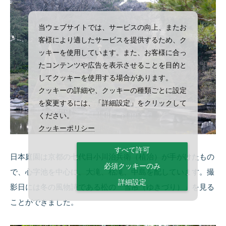
当ウェブサイトでは、サービスの向上、またお
客様により適したサービスを提供するため、ク
ッキーを使用しています。また、お客様に合っ
たコンテンツや広告を表示させることを目的と
してクッキーを使用する場合があります。
クッキーの詳細や、クッキーの種類ごとに設定
を変更するには、「詳細設定」をクリックして
ください。
クッキーポリシー
すべて許可
日本庭園は京都の七代目小川治兵衛（植治）が手がけたもの
必須クッキーのみ
で、心字池を中心に、大滝、枯滝、中島を配しています。撮
詳細設定
影日には冬の風物詩である松の「雪吊（ゆきづり）」を見る
ことができました。