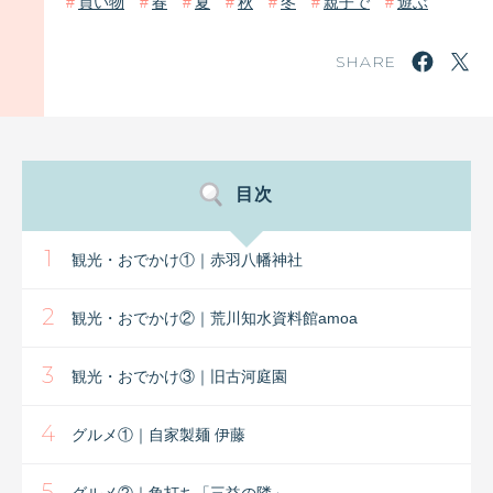
買い物
春
夏
秋
冬
親子で
遊ぶ
SHARE
目次
1
観光・おでかけ①｜赤羽八幡神社
2
観光・おでかけ②｜荒川知水資料館amoa
3
観光・おでかけ③｜旧古河庭園
4
グルメ①｜自家製麺 伊藤
5