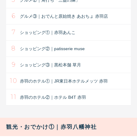
グルメ②｜角打ち「三益の隣」
6
グルメ③｜おでんと原始焼き あおちょ 赤羽店
7
ショッピング①｜赤羽あんこ
8
ショッピング②｜patisserie muse
9
ショッピング③｜黒松本舗 草月
10
赤羽のホテル①｜JR東日本ホテルメッツ 赤羽
11
赤羽のホテル②｜ホテル B4T 赤羽
観光・おでかけ①｜赤羽八幡神社