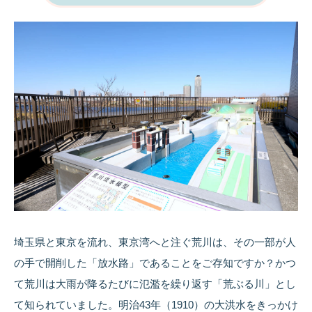
埼玉県と東京を流れ、東京湾へと注ぐ荒川は、その一部が人
の手で開削した「放水路」であることをご存知ですか？かつ
て荒川は大雨が降るたびに氾濫を繰り返す「荒ぶる川」とし
て知られていました。明治43年（1910）の大洪水をきっかけ