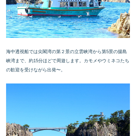
海中透視船では尖閣湾の第２景の立雲峡湾から第5景の揚島
峡湾まで、約15分ほどで周遊します。カモメやウミネコたち
の歓迎を受けながら出発〜。