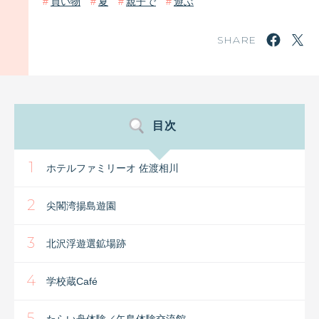
買い物
夏
親子で
遊ぶ
SHARE
目次
1
ホテルファミリーオ 佐渡相川
2
尖閣湾揚島遊園
3
北沢浮遊選鉱場跡
4
学校蔵Café
5