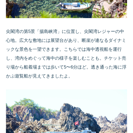
尖閣湾の第5景「揚島峡湾」に位置し、尖閣湾レジャーの中
心地。広大な敷地には展望台があり、断崖が連なるダイナミ
ックな景色を一望できます。こちらでは海中透視船を運行
し、湾内をめぐって海中の様子を楽しむことも。チケット売
り場から船着場までは歩いて5〜6分ほど。透き通った海に浮
かぶ遊覧船が見えてきましたよ。