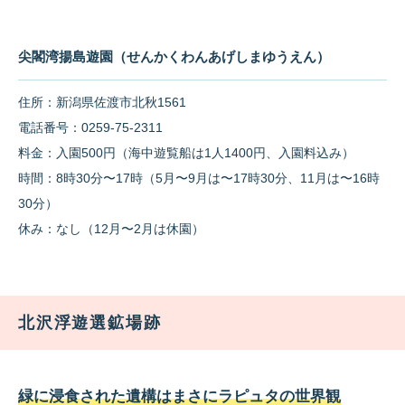
尖閣湾揚島遊園（せんかくわんあげしまゆうえん）
住所：新潟県佐渡市北秋1561
電話番号：0259-75-2311
料金：入園500円（海中遊覧船は1人1400円、入園料込み）
時間：8時30分〜17時（5月〜9月は〜17時30分、11月は〜16時
30分）
休み：なし（12月〜2月は休園）
北沢浮遊選鉱場跡
緑に浸食された遺構はまさにラピュタの世界観