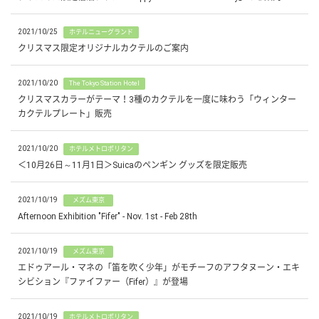
2021/10/25
ホテルニューグランド
クリスマス限定オリジナルカクテルのご案内
2021/10/20
The Tokyo Station Hotel
クリスマスカラーがテーマ！3種のカクテルを一度に味わう「ウィンター
カクテルプレート」販売
2021/10/20
ホテルメトロポリタン
＜10月26日～11月1日＞Suicaのペンギン グッズを限定販売
2021/10/19
メズム東京
Afternoon Exhibition "Fifer" - Nov. 1st - Feb 28th
2021/10/19
メズム東京
エドゥアール・マネの「笛を吹く少年」がモチーフのアフタヌーン・エキ
シビション『ファイファー（Fifer）』が登場
2021/10/19
ホテルメトロポリタン