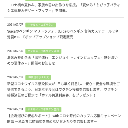
コロナ禍の夏休み、家族の思い出作りを応援。「夏休み！ちびっ子パティ
シエ体験＆デザートブッフェ」を開催。
2021/07/07
ホテルメトロポリタン
Suicaのペンギン マリトッツォ、Suicaのペンギン 台湾カステラ ルミネ
池袋B1にてポップアップショップ限定販売
2021/07/05
ホテルメトロポリタン 高崎
夏休み特別企画「出発進行！エンジョイ トレインビュッフェ～鉄分濃い
めの夏休み～」開催のお知らせ
2021/07/02
JR東日本ホテルズ
新型コロナウイルス感染拡大が1日も早く終息し、 安心・安全な環境をご
提供できるよう、日本ホテル㈱はワクチン接種を応援します。 ワクチン
接種済証のご提示で「ホテル共通利用券」をプレゼント！
2021/07/01
ホテルメトロポリタン 盛岡
【会場選びの安心サポート】 withコロナ時代のカップル応援キャンペーン
開始 －私たちは結婚式を諦めないおふたりを応援します－