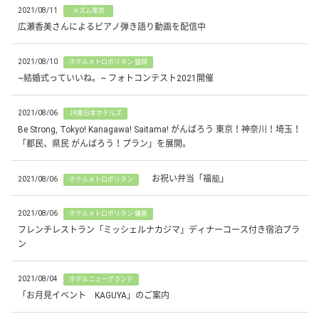
2021/08/11
メズム東京
広瀬香美さんによるピアノ弾き語り動画を配信中
2021/08/10
ホテルメトロポリタン 盛岡
~結婚式っていいね。~ フォトコンテスト2021開催
2021/08/06
JR東日本ホテルズ
Be Strong, Tokyo! Kanagawa! Saitama! がんばろう 東京！神奈川！埼玉！
「都民、県民 がんばろう！プラン」を展開。
お祝い弁当「福籠」
2021/08/06
ホテルメトロポリタン
2021/08/06
ホテルメトロポリタン 鎌倉
フレンチレストラン「ミッシェルナカジマ」ディナーコース付き宿泊プラ
ン
2021/08/04
ホテルニューグランド
「お月見イベント KAGUYA」のご案内