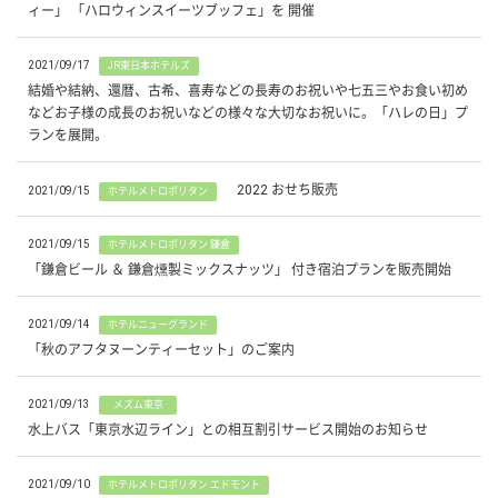
ィー」 「ハロウィンスイーツブッフェ」を 開催
2021/09/17
JR東日本ホテルズ
結婚や結納、還暦、古希、喜寿などの長寿のお祝いや七五三やお食い初め
などお子様の成長のお祝いなどの様々な大切なお祝いに。「ハレの日」プ
ランを展開。
2022 おせち販売
2021/09/15
ホテルメトロポリタン
2021/09/15
ホテルメトロポリタン 鎌倉
「鎌倉ビール ＆ 鎌倉燻製ミックスナッツ」 付き宿泊プランを販売開始
2021/09/14
ホテルニューグランド
「秋のアフタヌーンティーセット」のご案内
2021/09/13
メズム東京
水上バス「東京水辺ライン」との相互割引サービス開始のお知らせ
2021/09/10
ホテルメトロポリタン エドモント