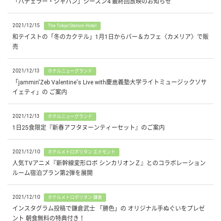
「バチェラー・ジャパン」シーズン4 最終回放映のお知らせ
2021/12/15
The Tokyo Station Hotel
和テイストの「冬のカクテル」1月1日からバー＆カフェ〈カメリア〉で販
売
2021/12/13
ホテルニューグランド
「jammin'Zeb Valentine's Live with慶應義塾大学ライトミュージックソサ
イェティ」の ご案内
2021/12/13
ホテルニューグランド
1日25食限定『新春アフタヌーンティーセット』のご案内
2021/12/10
ホテルメトロポリタン エドモント
人気TVアニメ『新幹線変形ロボ シンカリオンＺ』とのコラボレーション
ルーム宿泊プラン第2弾を展開
2021/12/10
ホテルメトロポリタン 鎌倉
インスタグラム投稿で鎌倉武士 「勝色」の オリジナル手ぬぐいをプレゼ
ント 朝食無料の特典付き！