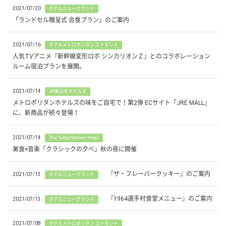
2021/07/20
ホテルニューグランド
「ランドセル贈呈式 会食プラン」のご案内
2021/07/16
ホテルメトロポリタン エドモント
人気TVアニメ『新幹線変形ロボ シンカリオンＺ』とのコラボレーション
ルーム宿泊プランを展開。
2021/07/14
JR東日本ホテルズ
メトロポリタンホテルズの味をご自宅で！第2弾 ECサイト「JRE MALL」
に、新商品が続々登場！
2021/07/14
The Tokyo Station Hotel
美食×音楽「クラシックの夕べ」秋の夜に開催
『ザ・フレーバークッキー』のご案内
2021/07/13
ホテルニューグランド
『1964選手村食堂メニュー』のご案内
2021/07/13
ホテルニューグランド
2021/07/08
ホテルメトロポリタン エドモント