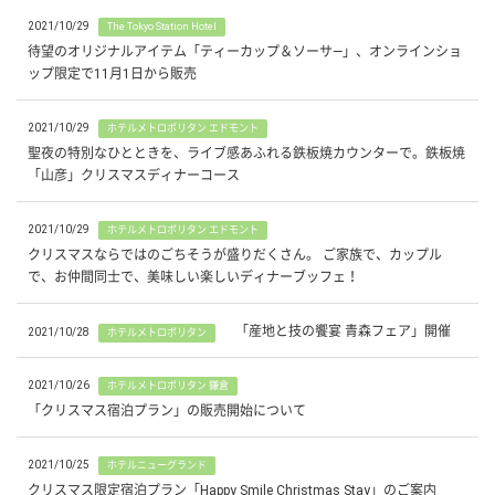
2021/10/29
The Tokyo Station Hotel
待望のオリジナルアイテム「ティーカップ＆ソーサ—」、オンラインショ
ップ限定で11月1日から販売
2021/10/29
ホテルメトロポリタン エドモント
聖夜の特別なひとときを、ライブ感あふれる鉄板焼カウンターで。鉄板焼
「山彦」クリスマスディナーコース
2021/10/29
ホテルメトロポリタン エドモント
クリスマスならではのごちそうが盛りだくさん。 ご家族で、カップル
で、お仲間同士で、美味しい楽しいディナーブッフェ！
「産地と技の饗宴 青森フェア」開催
2021/10/28
ホテルメトロポリタン
2021/10/26
ホテルメトロポリタン 鎌倉
「クリスマス宿泊プラン」の販売開始について
2021/10/25
ホテルニューグランド
クリスマス限定宿泊プラン「Happy Smile Christmas Stay」のご案内