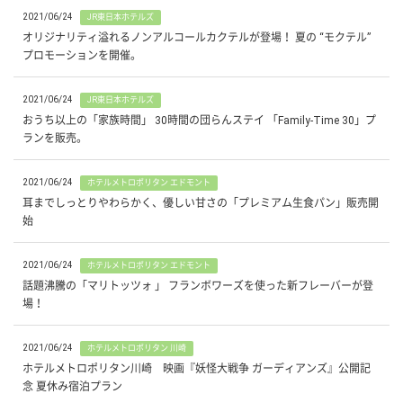
2021/06/24
JR東日本ホテルズ
オリジナリティ溢れるノンアルコールカクテルが登場！ 夏の “モクテル”
プロモーションを開催。
2021/06/24
JR東日本ホテルズ
おうち以上の「家族時間」 30時間の団らんステイ 「Family-Time 30」プ
ランを販売。
2021/06/24
ホテルメトロポリタン エドモント
耳までしっとりやわらかく、優しい甘さの「プレミアム生食パン」販売開
始
2021/06/24
ホテルメトロポリタン エドモント
話題沸騰の「マリトッツォ 」 フランボワーズを使った新フレーバーが登
場！
2021/06/24
ホテルメトロポリタン 川崎
ホテルメトロポリタン川崎 映画『妖怪大戦争 ガーディアンズ』公開記
念 夏休み宿泊プラン