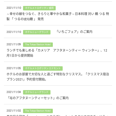
2021/11/10
ホテルメトロポリタン 盛岡
～幸せの縁をつなぐ、きらりと華やかな和菓子～日本料理 対い 鶴 つる 特
製 「 つるの琥珀糖 」 発売
「いちごフェア」のご案内
2021/11/10
ホテルニューグランド
2021/11/09
The Tokyo Station Hotel
ランチでも楽しめる「カメリア アフタヌーンティー ウィンター」、12
月1日から提供開始
2021/11/05
ホテルメトロポリタン エドモント
ホテルのお部屋で大切な人と過ごす特別なクリスマス。「クリスマス宿泊
プラン2021」予約受付開始。
2021/11/04
ホテルニューグランド
「苺のアフタヌーンティーセット」のご案内
2021/11/02
The Tokyo Station Hotel