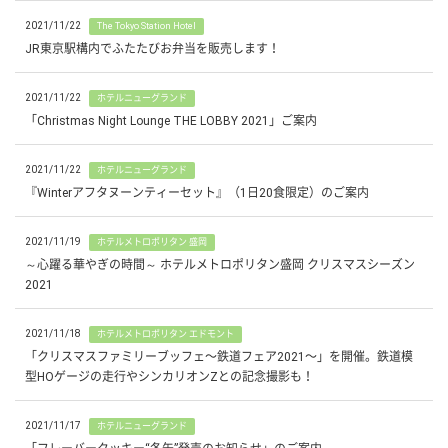
2021/11/22
The Tokyo Station Hotel
JR東京駅構内でふたたびお弁当を販売します！
2021/11/22
ホテルニューグランド
「Christmas Night Lounge THE LOBBY 2021」ご案内
2021/11/22
ホテルニューグランド
『Winterアフタヌーンティーセット』（1日20食限定）のご案内
2021/11/19
ホテルメトロポリタン 盛岡
～心躍る華やぎの時間～ ホテルメトロポリタン盛岡 クリスマスシーズン
2021
2021/11/18
ホテルメトロポリタン エドモント
「クリスマスファミリーブッフェ〜鉄道フェア2021〜」を開催。鉄道模
型HOゲージの走行やシンカリオンZとの記念撮影も！
2021/11/17
ホテルニューグランド