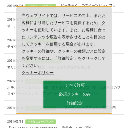
ピーチ尽くしのスイーツビュッフェ
2021/06/04
ホテルメトロポリタン
当ウェブサイトでは、サービスの向上、またお
2021/06/03
ホテルメトロポリタン
客様により適したサービスを提供するため、ク
オールデイダイニング「クロスダイン」 シンチャオ ベトナム
ッキーを使用しています。また、お客様に合っ
たコンテンツや広告を表示させることを目的と
2021/06/03
ホテルニューグランド
してクッキーを使用する場合があります。
テイクアウトメニュー「仔羊と野菜のカレー」のご案内
クッキーの詳細や、クッキーの種類ごとに設定
を変更するには、「詳細設定」をクリックして
2021/06/02
ホテルメトロポリタン 高崎
ください。
オリジナルギフト「甘美」 6月7日より発売のお知らせ
クッキーポリシー
2021/06/01
ホテルメトロポリタン 川崎
すべて許可
ホテルメトロポリタン川崎 密を避け、隣接する客室で楽しむ非日常のプ
ライベートディナー 「プライベートディナー付宿泊プラン」
必須クッキーのみ
詳細設定
「ローストビーフフェア」のご案内
2021/06/01
ホテルニューグランド
2021/05/31
ホテルニューグランド