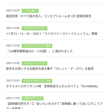
2021/12/07
メズム東京
劇団四季『オペラ座の怪人』コンセプトルームを1日1室限定販売
2021/12/03
ホテルメトロポリタン
＜1月15・16・29・30日＞「ストロベリースイーツビュッフェ」開催
2021/12/02
ホテルメトロポリタン 鎌倉
「JIA優秀建築選2021（100選）」 に選ばれました
2021/12/02
ホテルニューグランド
新年をお祝いする伝統的な焼き菓子「ガレット・デ・ロワ」を販売
2021/12/01
ホテルメトロポリタン 川崎
ホテルメトロポリタン川崎 宮崎県産きんかんのパフェ「the KINKAN」
2021/11/30
JR東日本ホテルズ
【新幹線切符付き！】“会いたいをのせて” 新幹線に乗って会いに行こうプ
ランを販売！