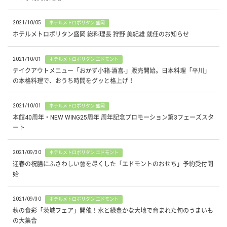
2021/10/05
ホテルメトロポリタン 盛岡
ホテルメトロポリタン盛岡 総料理長 狩野 美紀雄 就任のお知らせ
2021/10/01
ホテルメトロポリタン エドモント
テイクアウトメニュー「おかず小箱-酒喜-」販売開始。日本料理「平川」
の本格料理で、おうち時間をグッと格上げ！
2021/10/01
ホテルメトロポリタン 盛岡
本館40周年・NEW WING25周年 周年記念プロモーション第3フェーズスタ
ート
2021/09/30
ホテルメトロポリタン エドモント
迎春の祝膳にふさわしい贅を尽くした「エドモントのおせち」予約受付開
始
2021/09/30
ホテルメトロポリタン エドモント
秋の食彩「茨城フェア」開催！水と緑豊かな大地で育まれた旬のうまいも
の大集合